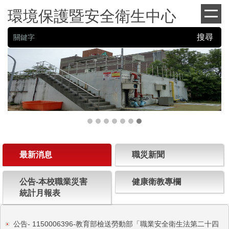
跳
環境保護暨安全衛生中心
到
主
搜尋
要
內
容
區
最新消息
職災新聞
公告-本校職業災害
健康衛教專欄
統計月報表
公告- 1150006396-教育部檢送勞動部「職業安全衛生法第二十四